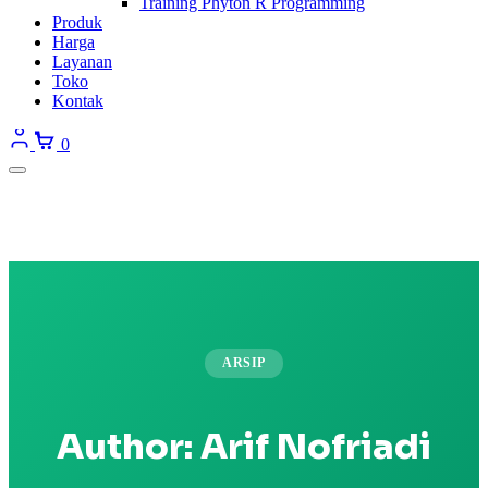
Training Phyton R Programming
Produk
Harga
Layanan
Toko
Kontak
0
ARSIP
Author:
Arif Nofriadi