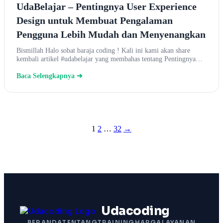
UdaBelajar – Pentingnya User Experience
Design untuk Membuat Pengalaman
Pengguna Lebih Mudah dan Menyenangkan
Bismillah Halo sobat baraja coding ! Kali ini kami akan share
kembali artikel #udabelajar yang membahas tentang Pentingnya…
Baca Selengkapnya ➔
Posts
1
2
…
32
→
pagination
Udacoding
BERANDA
TENTANG
TRAINING
HARGA
LAYANAN