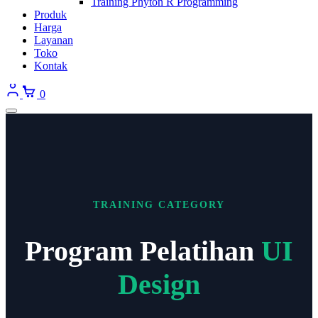
Training Phyton R Programming
Produk
Harga
Layanan
Toko
Kontak
0
TRAINING CATEGORY
Program Pelatihan
UI
Design