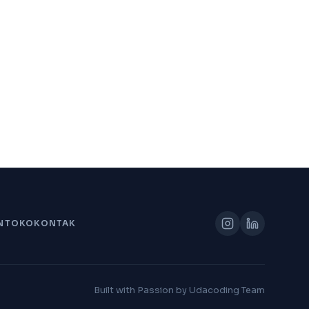
N
TOKO
KONTAK
Built with Passion by Udacoding Team