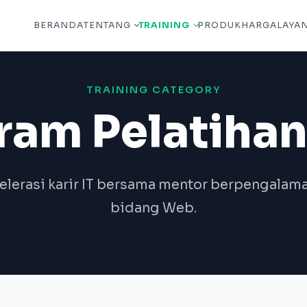
BERANDA
TENTANG
TRAINING
PRODUK
HARGA
LAYA
TRAINING CATEGORY
ram Pelatiha
lerasi karir IT bersama mentor berpengalama
bidang Web.