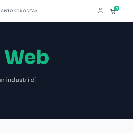
0
NAN
TOKO
KONTAK
n
Web
n industri di