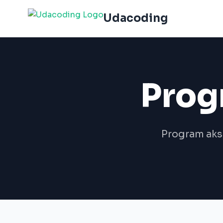
Udacoding
Prog
Program akse