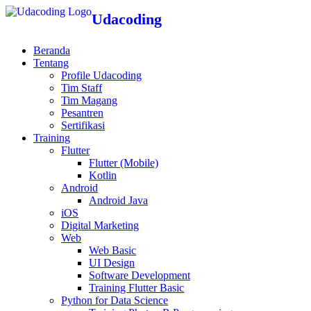
Udacoding
Beranda
Tentang
Profile Udacoding
Tim Staff
Tim Magang
Pesantren
Sertifikasi
Training
Flutter
Flutter (Mobile)
Kotlin
Android
Android Java
iOS
Digital Marketing
Web
Web Basic
UI Design
Software Development
Training Flutter Basic
Python for Data Science