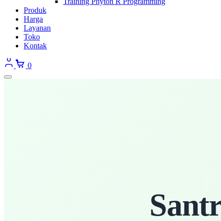
Training Phyton R Programming
Produk
Harga
Layanan
Toko
Kontak
0
Sant