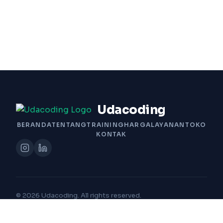
Udacoding
BERANDA
TENTANG
TRAINING
HARGA
LAYANAN
TOKO
KONTAK
© 2026 Udacoding. All rights reserved.
Built with Passion by Udacoding Team