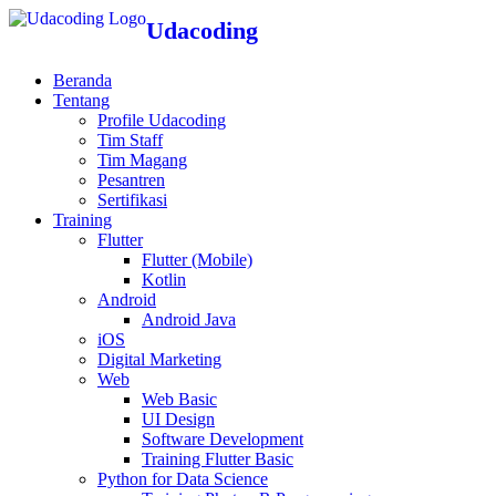
Udacoding
Beranda
Tentang
Profile Udacoding
Tim Staff
Tim Magang
Pesantren
Sertifikasi
Training
Flutter
Flutter (Mobile)
Kotlin
Android
Android Java
iOS
Digital Marketing
Web
Web Basic
UI Design
Software Development
Training Flutter Basic
Python for Data Science