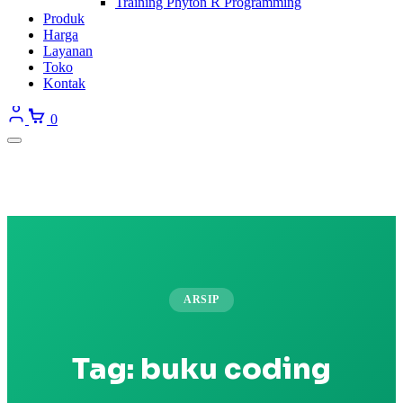
Training Phyton R Programming
Produk
Harga
Layanan
Toko
Kontak
0
ARSIP
Tag:
buku coding