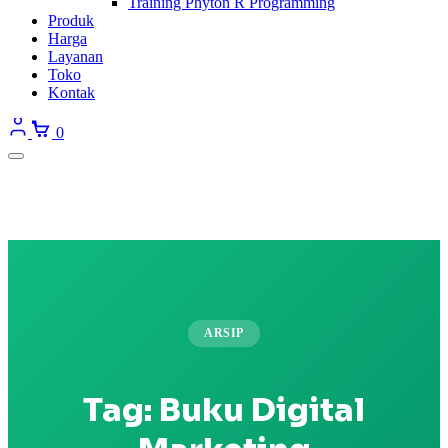
Training Phyton R Programming
Produk
Harga
Layanan
Toko
Kontak
0
ARSIP
Tag:
Buku Digital