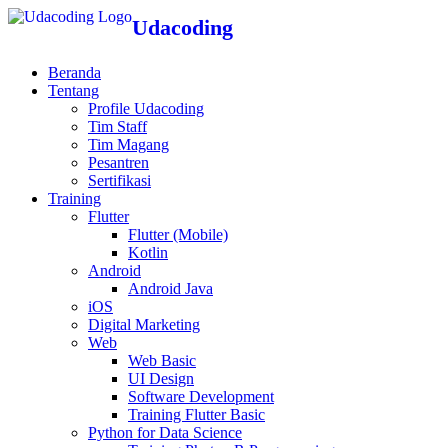
Udacoding
Beranda
Tentang
Profile Udacoding
Tim Staff
Tim Magang
Pesantren
Sertifikasi
Training
Flutter
Flutter (Mobile)
Kotlin
Android
Android Java
iOS
Digital Marketing
Web
Web Basic
UI Design
Software Development
Training Flutter Basic
Python for Data Science