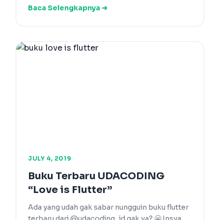
Baca Selengkapnya ➔
JULY 4, 2019
Buku Terbaru UDACODING
“Love is Flutter”
Ada yang udah gak sabar nungguin buku flutter
terbaru dari @udacoding_id gak ya? 😬 Insya