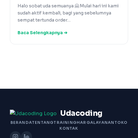
Halo sobat uda semuanya 🤗 Mulai hari ini kami
sudah aktif kembali, bagi yang sebelumnya
sempat tertunda order…
Baca Selengkapnya ➔
Udacoding
BERANDA
TENTANG
TRAINING
HARGA
LAYANAN
TOKO
KONTAK