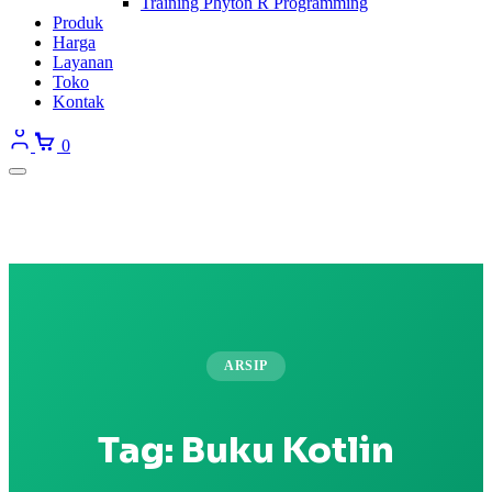
Training Phyton R Programming
Produk
Harga
Layanan
Toko
Kontak
0
ARSIP
Tag:
Buku Kotlin