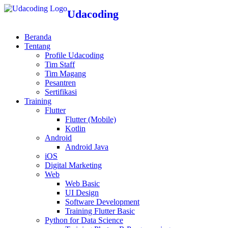
Udacoding
Beranda
Tentang
Profile Udacoding
Tim Staff
Tim Magang
Pesantren
Sertifikasi
Training
Flutter
Flutter (Mobile)
Kotlin
Android
Android Java
iOS
Digital Marketing
Web
Web Basic
UI Design
Software Development
Training Flutter Basic
Python for Data Science