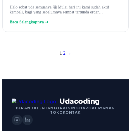
Halo sobat uda semuanya 🤗 Mulai hari ini kami sudah aktif
kembali, bagi yang sebelumnya sempat tertunda order…
Baca Selengkapnya ➔
Posts
1
2
→
pagination
Udacoding
BERANDA
TENTANG
TRAINING
HARGA
LAYANAN
TOKO
KONTAK