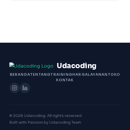
Udacoding
BERANDA
TENTANG
TRAINING
HARGA
LAYANAN
TOKO
KONTAK
© 2026 Udacoding. All rights reserved.
Built with Passion by Udacoding Team