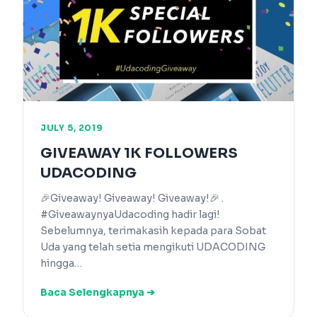
JULY 5, 2019
GIVEAWAY 1K FOLLOWERS
UDACODING
🎉Giveaway! Giveaway! Giveaway!🎉 .
#GiveawaynyaUdacoding hadir lagi!
Sebelumnya, terimakasih kepada para Sobat
Uda yang telah setia mengikuti UDACODING
hingga…
Baca Selengkapnya ➔