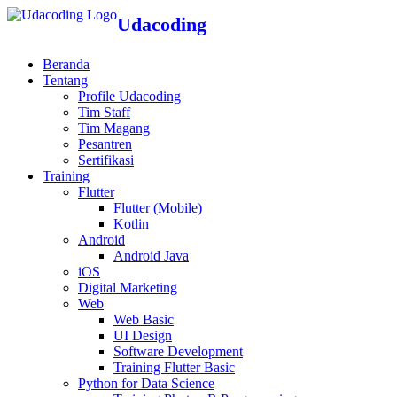
Udacoding
Beranda
Tentang
Profile Udacoding
Tim Staff
Tim Magang
Pesantren
Sertifikasi
Training
Flutter
Flutter (Mobile)
Kotlin
Android
Android Java
iOS
Digital Marketing
Web
Web Basic
UI Design
Software Development
Training Flutter Basic
Python for Data Science