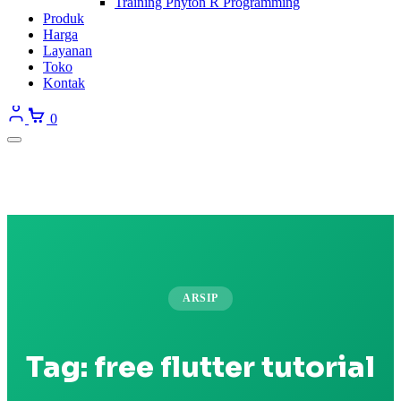
Training Phyton R Programming
Produk
Harga
Layanan
Toko
Kontak
0
ARSIP
Tag:
free flutter tutorial