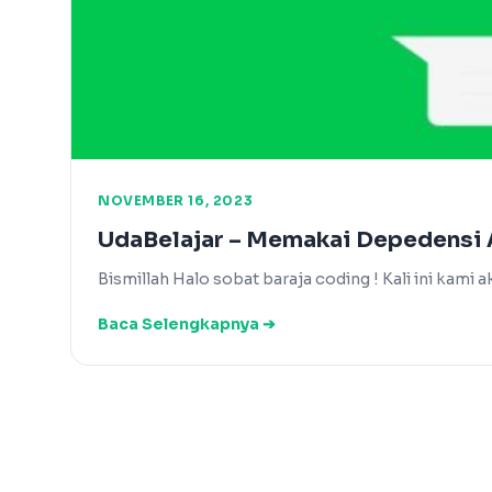
NOVEMBER 16, 2023
UdaBelajar – Memakai Depedensi A
Bismillah Halo sobat baraja coding ! Kali ini ka
Baca Selengkapnya ➔