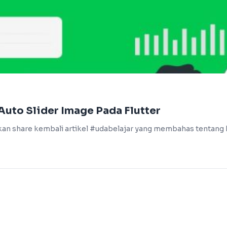
uto Slider Image Pada Flutter
mi akan share kembali artikel #udabelajar yang membahas tenta