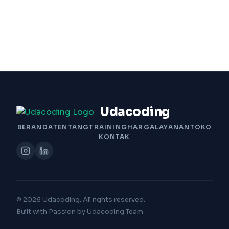
Udacoding
BERANDA
TENTANG
TRAINING
HARGA
LAYANAN
TOKO
KONTAK
© 2026 Udacoding. All rights reserved.
Built with Passion by Udacoding Team