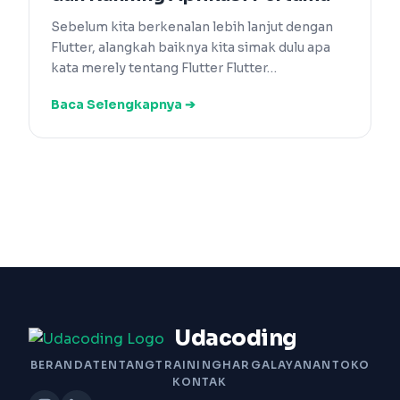
Sebelum kita berkenalan lebih lanjut dengan
Flutter, alangkah baiknya kita simak dulu apa
kata merely tentang Flutter Flutter…
Baca Selengkapnya ➔
Udacoding
BERANDA
TENTANG
TRAINING
HARGA
LAYANAN
TOKO
KONTAK