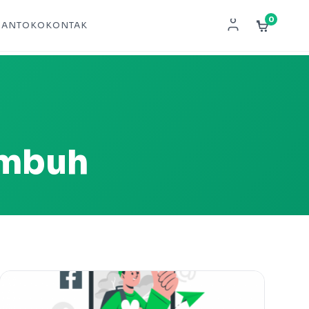
0
NAN
TOKO
KONTAK
mbuh