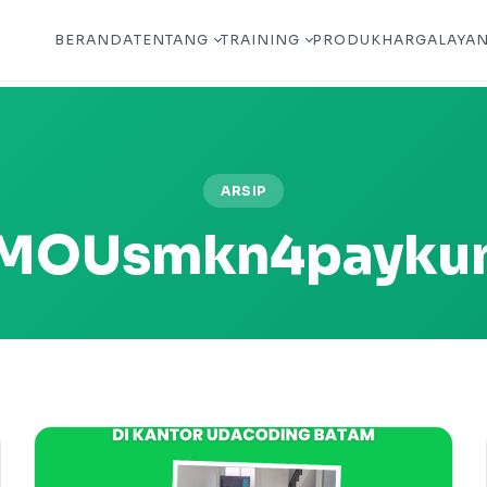
BERANDA
TENTANG
TRAINING
PRODUK
HARGA
LAYA
ARSIP
MOUsmkn4payku