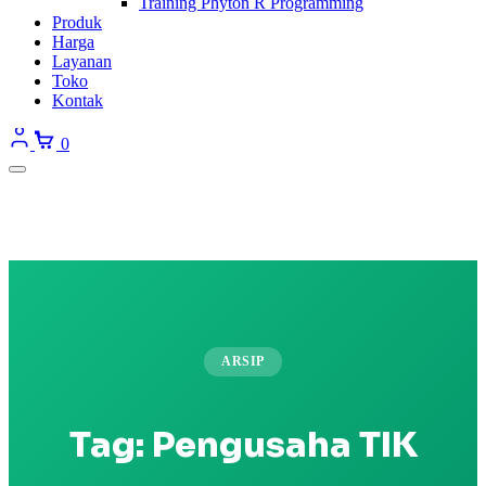
Training Phyton R Programming
Produk
Harga
Layanan
Toko
Kontak
0
ARSIP
Tag:
Pengusaha TIK