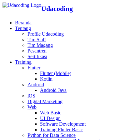
Udacoding
Beranda
Tentang
Profile Udacoding
Tim Staff
Tim Magang
Pesantren
Sertifikasi
Training
Flutter
Flutter (Mobile)
Kotlin
Android
Android Java
iOS
Digital Marketing
Web
Web Basic
UI Design
Software Development
Training Flutter Basic
Python for Data Science