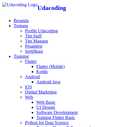
Udacoding
Beranda
Tentang
Profile Udacoding
Tim Staff
Tim Magang
Pesantren
Sertifikasi
Training
Flutter
Flutter (Mobile)
Kotlin
Android
Android Java
iOS
Digital Marketing
Web
Web Basic
UI Design
Software Development
Training Flutter Basic
Python for Data Science