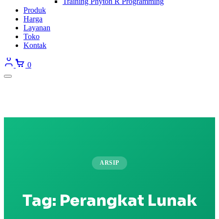
Training Phyton R Programming
Produk
Harga
Layanan
Toko
Kontak
0
ARSIP
Tag:
Perangkat Lunak