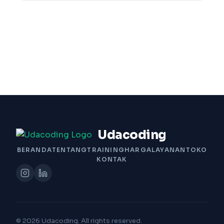
Udacoding
BERANDA
TENTANG
TRAINING
HARGA
LAYANAN
TOKO
KONTAK
© 2026 Udacoding. All rights reserved.