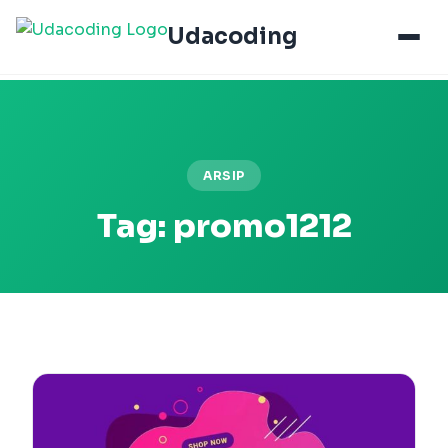
Udacoding
ARSIP
Tag:
promo1212