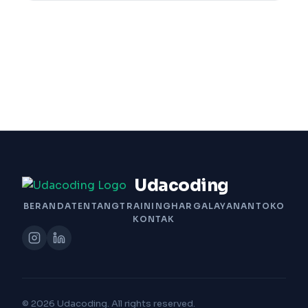
Udacoding
BERANDA
TENTANG
TRAINING
HARGA
LAYANAN
TOKO
KONTAK
© 2026 Udacoding. All rights reserved.