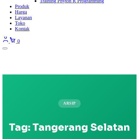
Training Phyton R Programming
Produk
Harga
Layanan
Toko
Kontak
0
ARSIP
Tag:
Tangerang Selatan