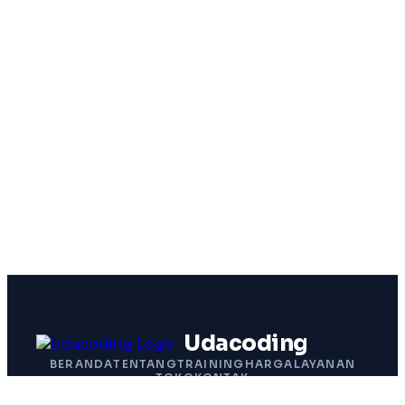
Udacoding
BERANDA
TENTANG
TRAINING
HARGA
LAYANAN
TOKO
KONTAK