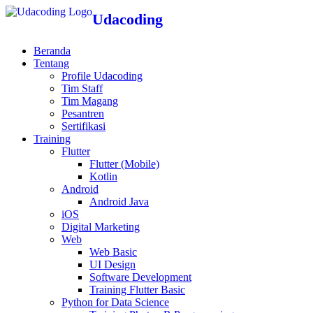
Udacoding
Beranda
Tentang
Profile Udacoding
Tim Staff
Tim Magang
Pesantren
Sertifikasi
Training
Flutter
Flutter (Mobile)
Kotlin
Android
Android Java
iOS
Digital Marketing
Web
Web Basic
UI Design
Software Development
Training Flutter Basic
Python for Data Science