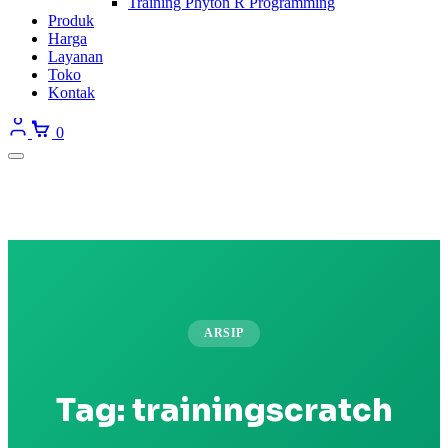
Training Phyton R Programming
Produk
Harga
Layanan
Toko
Kontak
0
ARSIP
Tag:
trainingscratch