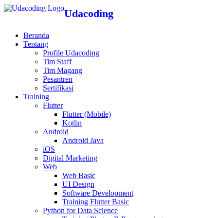
Udacoding
Beranda
Tentang
Profile Udacoding
Tim Staff
Tim Magang
Pesantren
Sertifikasi
Training
Flutter
Flutter (Mobile)
Kotlin
Android
Android Java
iOS
Digital Marketing
Web
Web Basic
UI Design
Software Development
Training Flutter Basic
Python for Data Science