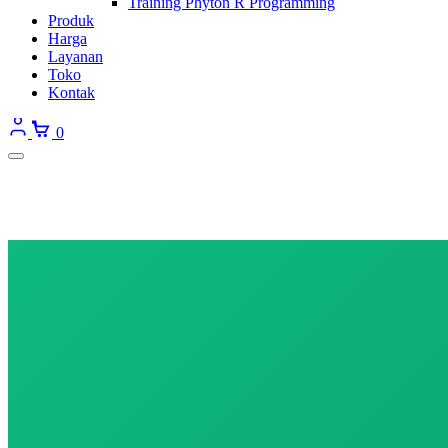
Training Phyton R Programming
Produk
Harga
Layanan
Toko
Kontak
0