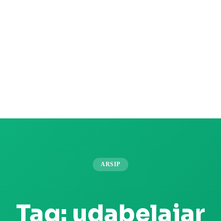
ARSIP
Tag:
udabelajar