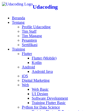
Udacoding
Beranda
Tentang
Profile Udacoding
Tim Staff
Tim Magang
Pesantren
Sertifikasi
Training
Flutter
Flutter (Mobile)
Kotlin
Android
Android Java
iOS
Digital Marketing
Web
Web Basic
UI Design
Software Development
Training Flutter Basic
Python for Data Science