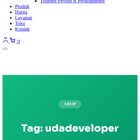
Training Phyton R Programming
Produk
Harga
Layanan
Toko
Kontak
0
ARSIP
Tag:
udadeveloper