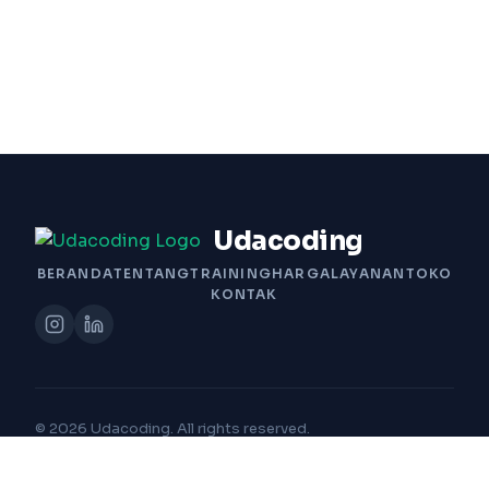
Udacoding
BERANDA
TENTANG
TRAINING
HARGA
LAYANAN
TOKO
KONTAK
© 2026 Udacoding. All rights reserved.
Built with Passion by Udacoding Team