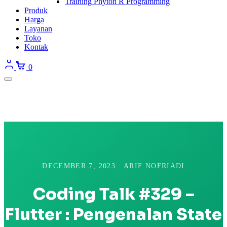
Training Phyton R Programming
Produk
Harga
Layanan
Toko
Kontak
0
DECEMBER 7, 2023 · ARIF NOFRIADI
Coding Talk #329 –
Flutter : Pengenalan State