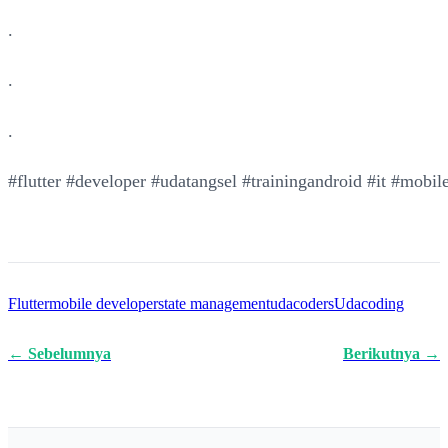
.
.
.
#flutter #developer #udatangsel #trainingandroid #it #mob
Flutter
mobile developer
state management
udacoders
Udacoding
← Sebelumnya
Berikutnya →