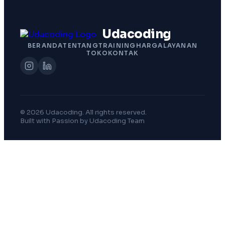
Udacoding
BERANDA
TENTANG
TRAINING
HARGA
LAYANAN
TOKO
KONTAK
© 2026 Udacoding. All rights reserved.
Built with Passion by Udacoding Team