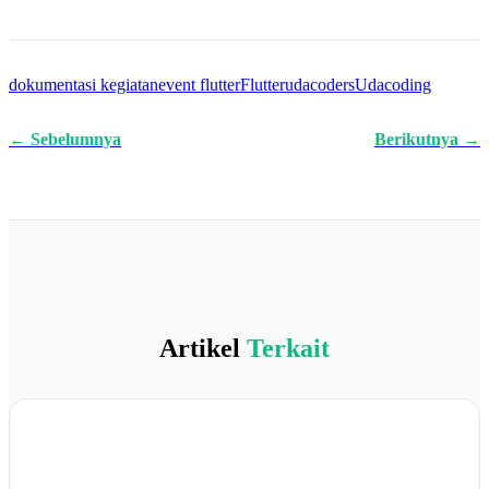
dokumentasi kegiatan
event flutter
Flutter
udacoders
Udacoding
← Sebelumnya
Berikutnya →
Artikel
Terkait