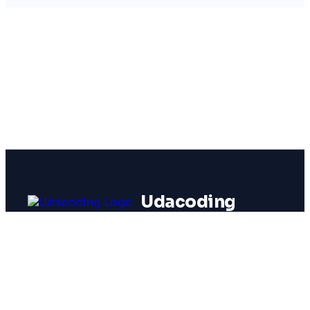
Udacoding
BERANDA
TENTANG
TRAINING
HARGA
LAYANAN
TOKO
KONTAK
© 2026 Udacoding. All rights reserved.