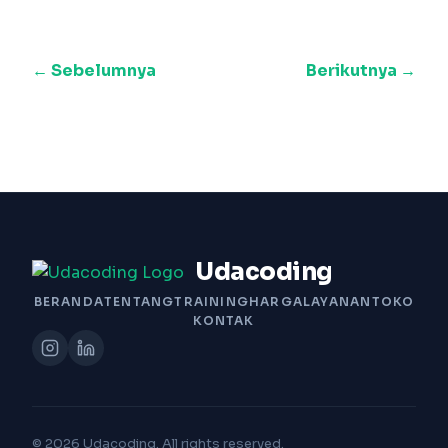
← Sebelumnya
Berikutnya →
Udacoding
BERANDA
TENTANG
TRAINING
HARGA
LAYANAN
TOKO
KONTAK
© 2026 Udacoding. All rights reserved.