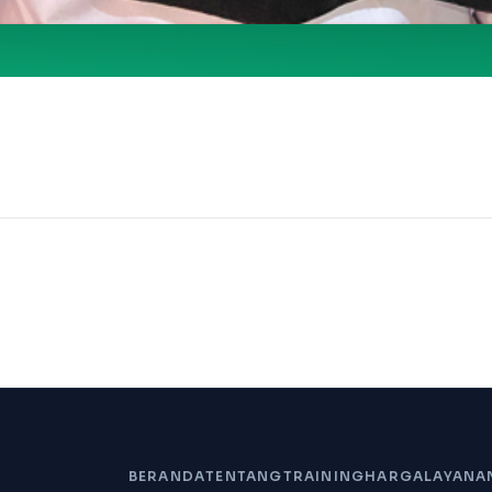
BERANDA
TENTANG
TRAINING
HARGA
LAYANA