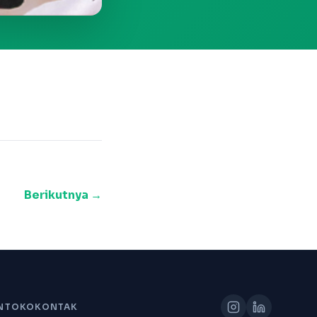
Berikutnya →
N
TOKO
KONTAK