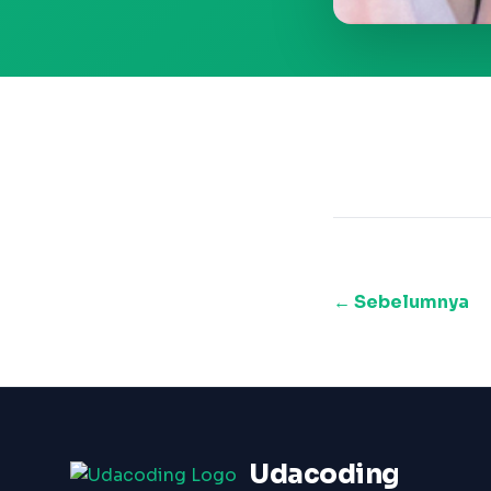
← Sebelumnya
Udacoding