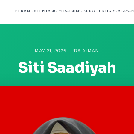
BERANDA
TENTANG
TRAINING
PRODUK
HARGA
LAYA
MAY 21, 2026 · UDA AIMAN
Siti Saadiyah