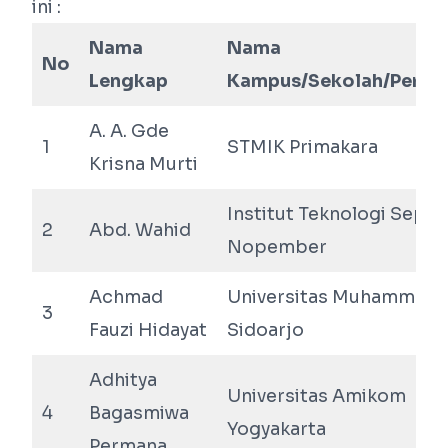
ini :
Nama
Nama
No
Lengkap
Kampus/Sekolah/Perus
A. A. Gde
1
STMIK Primakara
Krisna Murti
Institut Teknologi Sepul
2
Abd. Wahid
Nopember
Achmad
Universitas Muhammadi
3
Fauzi Hidayat
Sidoarjo
Adhitya
Universitas Amikom
4
Bagasmiwa
Yogyakarta
Permana