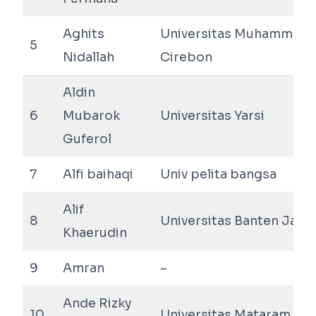
Aghits
Universitas Muhammadi
5
Nidallah
Cirebon
Aldin
6
Mubarok
Universitas Yarsi
Guferol
7
Alfi baihaqi
Univ pelita bangsa
Alif
8
Universitas Banten Jaya
Khaerudin
9
Amran
–
Ande Rizky
10
Universitas Mataram