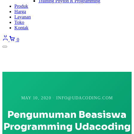
Training Phyton R Programming
Produk
Harga
Layanan
Toko
Kontak
0
MAY 10, 2020 · INFO@UDACODING.COM
Pengumuman Beasiswa
Programming Udacoding