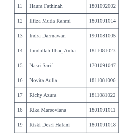
11
Haura Fathinah
1801092002
12
Ilfiza Mutia Rahmi
1801091014
13
Indra Darmawan
1901081005
14
Jundullah Ilhaq Aulia
1811081023
15
Nasri Sarif
1701091047
16
Novita Aulia
1811081006
17
Richy Azura
1811081022
18
Rika Marsoviana
1801091011
19
Riski Desri Hafani
1801091018