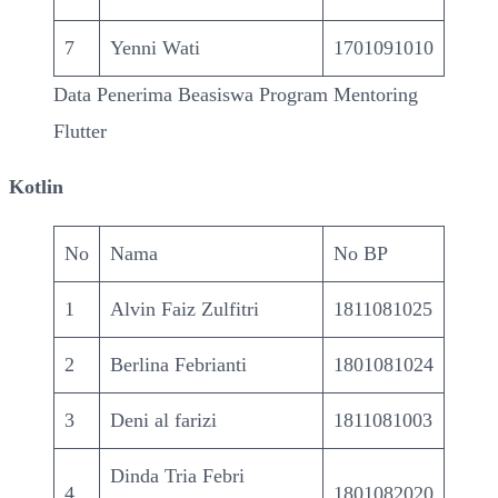
7
Yenni Wati
1701091010
Data Penerima Beasiswa Program Mentoring
Flutter
Kotlin
No
Nama
No BP
1
Alvin Faiz Zulfitri
1811081025
2
Berlina Febrianti
1801081024
3
Deni al farizi
1811081003
Dinda Tria Febri
4
1801082020