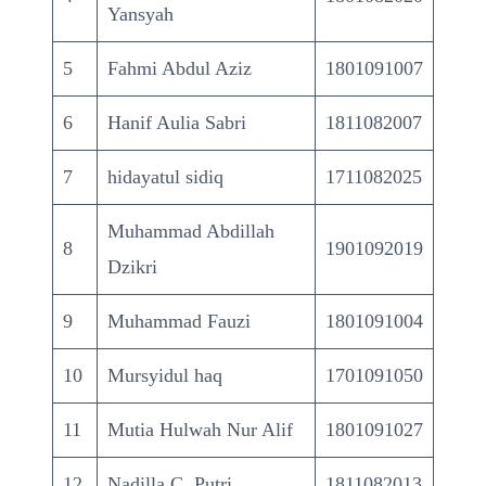
Yansyah
5
Fahmi Abdul Aziz
1801091007
6
Hanif Aulia Sabri
1811082007
7
hidayatul sidiq
1711082025
Muhammad Abdillah
8
1901092019
Dzikri
9
Muhammad Fauzi
1801091004
10
Mursyidul haq
1701091050
11
Mutia Hulwah Nur Alif
1801091027
12
Nadilla C. Putri
1811082013