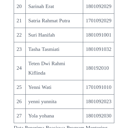
20
Sarinah Erat
1801092029
21
Satria Rahmat Putra
1701092029
22
Suri Hanifah
1801091001
23
Tasha Tasmiati
1801091032
Teten Dwi Rahmi
24
180192010
Kiflinda
25
Yenni Wati
1701091010
26
yenni yunnita
1801092023
27
Yola yohana
1801092030
Data Penerima Beasiswa Program Mentoring