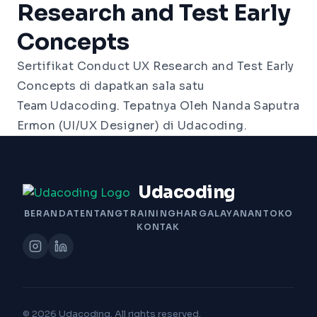
Research and Test Early
Concepts
Sertifikat Conduct UX Research and Test Early 
Concepts
di dapatkan sala satu
Team
Udacoding. Tepatnya Oleh Nanda Saputra
Ermon (UI/UX Designer) di Udacoding.
Udacoding
BERANDA
TENTANG
TRAINING
HARGA
LAYANAN
TOKO
KONTAK
© 2026 Udacoding. All rights reserved.