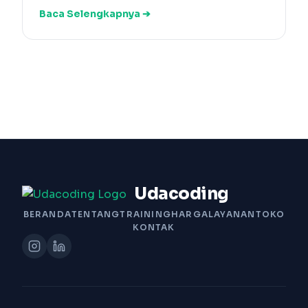
Baca Selengkapnya ➔
Udacoding
BERANDA
TENTANG
TRAINING
HARGA
LAYANAN
TOKO
KONTAK