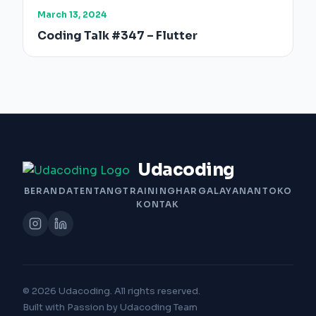
March 13, 2024
Coding Talk #347 – Flutter
Udacoding
BERANDA
TENTANG
TRAINING
HARGA
LAYANAN
TOKO
KONTAK
© 2026 Udacoding. All rights reserved.
Built with Passion by Udacoding Team