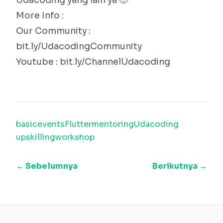
Udacoding yang lain ya 🙂
More Info :
Our Community :
bit.ly/UdacodingCommunity
Youtube : bit.ly/ChannelUdacoding
basic
events
Flutter
mentoring
Udacoding
upskilling
workshop
← Sebelumnya
Berikutnya →