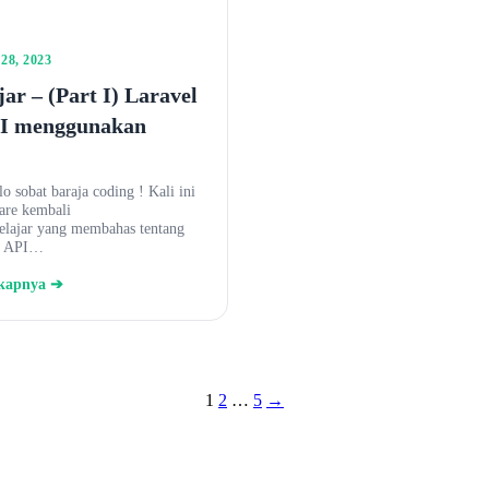
8, 2023
ar – (Part I) Laravel
I menggunakan
o sobat baraja coding ! Kali ini
are kembali
belajar yang membahas tentang
d API…
gkapnya ➔
Posts
1
2
…
5
→
pagination