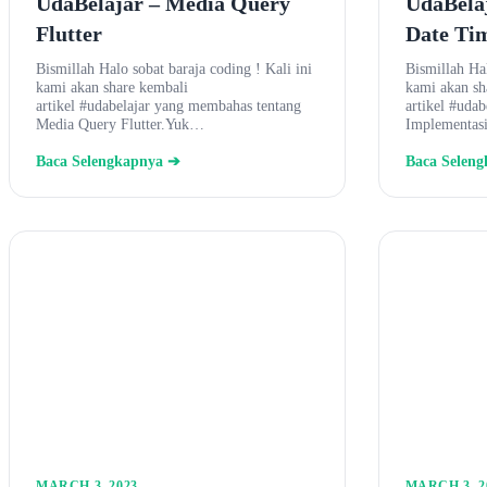
UdaBelajar – Media Query
UdaBela
Flutter
Date Tim
Bismillah Halo sobat baraja coding ! Kali ini
Bismillah Hal
kami akan share kembali
kami akan sh
artikel #udabelajar yang membahas tentang
artikel #uda
Media Query Flutter.Yuk…
Implementas
Baca Selengkapnya ➔
Baca Selen
MARCH 3, 2023
MARCH 3, 2