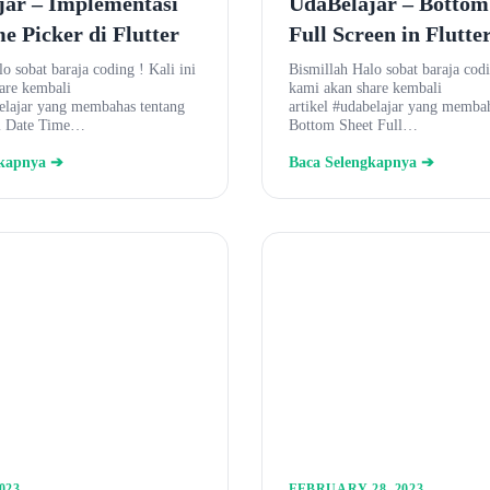
jar – Implementasi
UdaBelajar – Bottom
e Picker di Flutter
Full Screen in Flutte
o sobat baraja coding ! Kali ini
Bismillah Halo sobat baraja codi
are kembali
kami akan share kembali
belajar yang membahas tentang
artikel #udabelajar yang memba
i Date Time…
Bottom Sheet Full…
gkapnya ➔
Baca Selengkapnya ➔
023
FEBRUARY 28, 2023