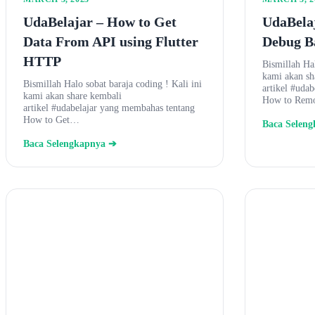
UdaBelajar – How to Get
UdaBela
Data From API using Flutter
Debug Ba
HTTP
Bismillah Hal
kami akan sh
Bismillah Halo sobat baraja coding ! Kali ini
artikel #uda
kami akan share kembali
How to Re
artikel #udabelajar yang membahas tentang
How to Get…
Baca Selen
Baca Selengkapnya ➔