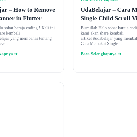
jar – How to Remove
UdaBelajar – Cara 
nner in Flutter
Single Child Scroll V
o sobat baraja coding ! Kali ini
Bismillah Halo sobat baraja codi
are kembali
kami akan share kembali
belajar yang membahas tentang
artikel #udabelajar yang memba
move…
Cara Memakai Single…
gkapnya ➔
Baca Selengkapnya ➔