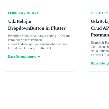
FEBRUARY 28, 2023
FEBRUARY 2
UdaBelajar –
UdaBelaj
DropdownButton in Flutter
Crud AP
Postman
Bismillah Halo sobat baraja coding ! Kali ini
kami akan share kembali
Bismillah Hal
artikel #udabelajar yang membahas tentang
kami akan sh
DropdownButton in Flutter.Yuk…
artikel #uda
Laravel Cru
Baca Selengkapnya ➔
Baca Selen