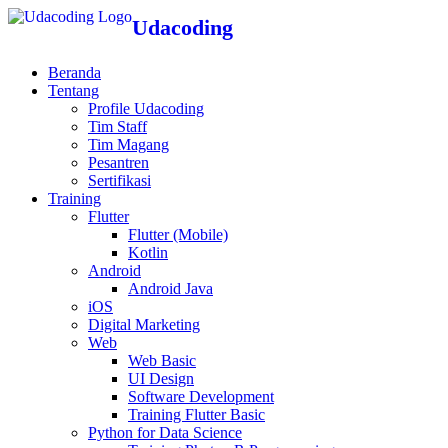
Udacoding
Beranda
Tentang
Profile Udacoding
Tim Staff
Tim Magang
Pesantren
Sertifikasi
Training
Flutter
Flutter (Mobile)
Kotlin
Android
Android Java
iOS
Digital Marketing
Web
Web Basic
UI Design
Software Development
Training Flutter Basic
Python for Data Science