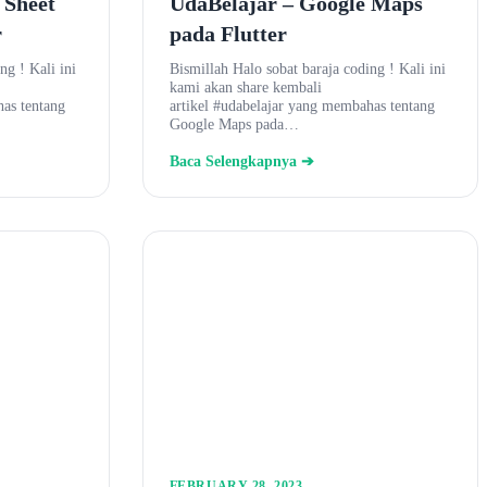
 Sheet
UdaBelajar – Google Maps
r
pada Flutter
ng ! Kali ini
Bismillah Halo sobat baraja coding ! Kali ini
kami akan share kembali
has tentang
artikel #udabelajar yang membahas tentang
Google Maps pada…
Baca Selengkapnya ➔
FEBRUARY 28, 2023