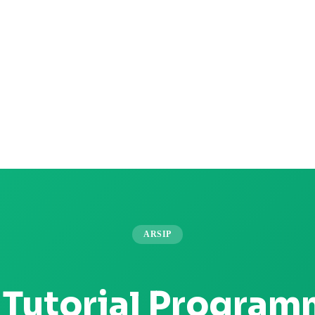
ARSIP
:
Tutorial Program