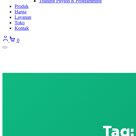
Training Phyton R Programming
Produk
Harga
Layanan
Toko
Kontak
0
Tag