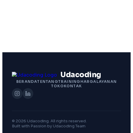
Udacoding
BERANDA
TENTANG
TRAINING
HARGA
LAYANAN
TOKO
KONTAK
© 2026 Udacoding. All rights reserved.
Built with Passion by Udacoding Team