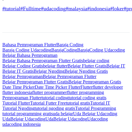
#tutorial
#Fulltime
#udacoding
#malaysia
#indonesia
#loker
#pr
Bahasa Pemrograman Flutter
Baraja Coding
Baraja Coding Udacoding
BarajaCoding
BarajaCoding Udacoding
Belajar Bahasa Pemrograman
Belajar Bahasa Pemrograman Flutter Gratis
belajar coding
Belajar Coding Gratis
belajar flutter
Belajar Flutter Gratis
Belajar IT
Belajar IT Gratis
Belajar Ngoding
Belajar Ngoding Gratis
Belajar Pemrograman
Belajar Pemrograman Flutter
Belajar Pemrograman Flutter Gratis
Belajar Pemrograman Gratis
Date Time Picker
Date Time Picker Flutter
Flutter
flutter developer
flutter indonesia
flutter programmer
flutter programming
Pemrograman Flutter
tutorial coding
tutorial coding gratis
Tutorial Flutter
Tutorial Futter Free
tutorial gratis
Tutorial IT
Tutorial Ngoding
tutorial ngoding gratis
Tutorial Programming
tutorial programming gratis
uda belajar
Uda Belajar Udacoding
UdaBelajar Udacoding
UdaBelajar Udacodng
Udacoding
udacoding indonesia