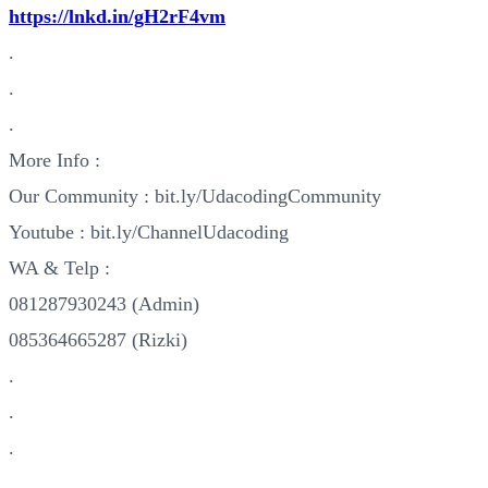
https://lnkd.in/gH2rF4vm
.
.
.
More Info :
Our Community : bit.ly/UdacodingCommunity
Youtube : bit.ly/ChannelUdacoding
WA & Telp :
081287930243 (Admin)
085364665287 (Rizki)
.
.
.
.