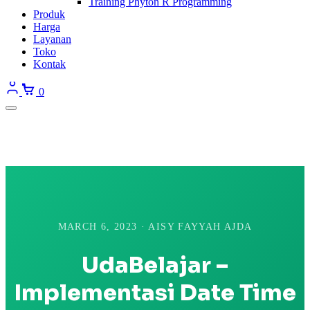
Training Phyton R Programming
Produk
Harga
Layanan
Toko
Kontak
0
MARCH 6, 2023 · AISY FAYYAH AJDA
UdaBelajar –
Implementasi Date Time