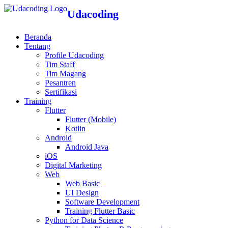
Udacoding
Beranda
Tentang
Profile Udacoding
Tim Staff
Tim Magang
Pesantren
Sertifikasi
Training
Flutter
Flutter (Mobile)
Kotlin
Android
Android Java
iOS
Digital Marketing
Web
Web Basic
UI Design
Software Development
Training Flutter Basic
Python for Data Science