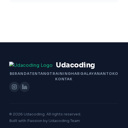
Udacoding
BERANDA
TENTANG
TRAINING
HARGA
LAYANAN
TOKO
KONTAK
© 2026 Udacoding. All rights reserved.
Built with Passion by Udacoding Team