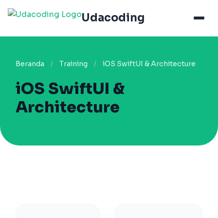
Udacoding
Beranda
/
Training
/
iOS SwiftUI & Architecture
iOS SwiftUI &
Architecture