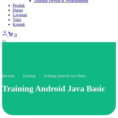
Training Phyton R Programming
Produk
Harga
Layanan
Toko
Kontak
0
Beranda
/
Training
/
Training Android Java Basic
Training Android Java Basic