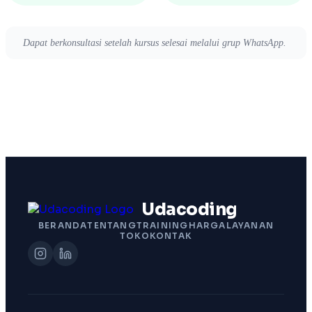
Dapat berkonsultasi setelah kursus selesai melalui grup WhatsApp.
Udacoding
BERANDA
TENTANG
TRAINING
HARGA
LAYANAN
TOKO
KONTAK