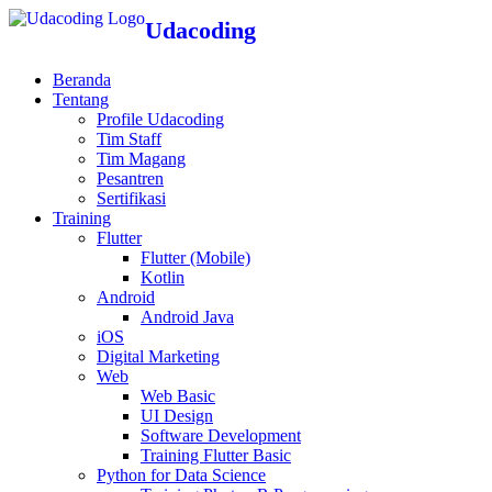
Udacoding
Beranda
Tentang
Profile Udacoding
Tim Staff
Tim Magang
Pesantren
Sertifikasi
Training
Flutter
Flutter (Mobile)
Kotlin
Android
Android Java
iOS
Digital Marketing
Web
Web Basic
UI Design
Software Development
Training Flutter Basic
Python for Data Science