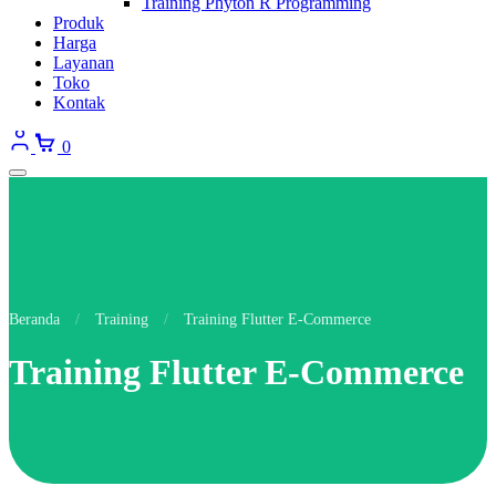
Training Phyton R Programming
Produk
Harga
Layanan
Toko
Kontak
0
Beranda
/
Training
/
Training Flutter E-Commerce
Training Flutter E-Commerce