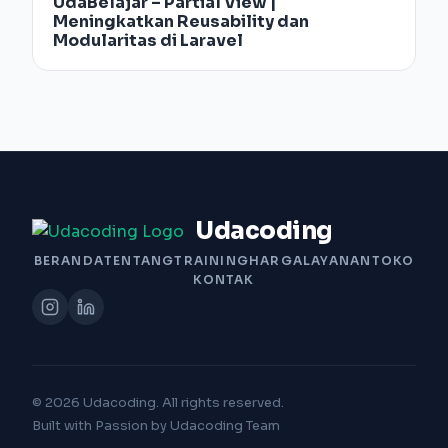
UdaBelajar – Partial View |
Meningkatkan Reusability dan
Modularitas di Laravel
Udacoding
BERANDA
TENTANG
TRAINING
HARGA
LAYANAN
TOKO
KONTAK
© 2026 Udacoding. All rights reserved.
Built with Passion by Udacoding Team