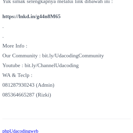
Yuk simak selengkapnya melalui link dibawah ini :
https://lnkd.in/g44n8M65
.
.
More Info :
Our Community : bit.ly/UdacodingCommunity
Youtube : bit.ly/ChannelUdacoding
WA & Teclp :
081287930243 (Admin)
085364665287 (Rizki)
php
Udacoding
web