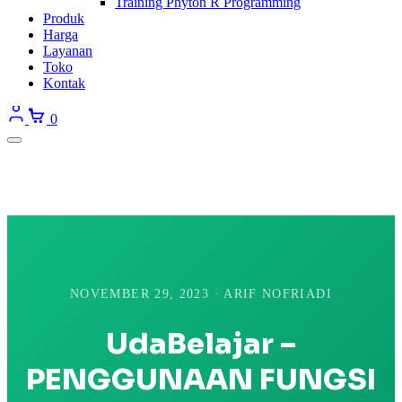
Training Phyton R Programming
Produk
Harga
Layanan
Toko
Kontak
0
NOVEMBER 29, 2023 · ARIF NOFRIADI
UdaBelajar –
PENGGUNAAN FUNGSI