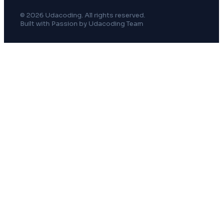
© 2026 Udacoding. All rights reserved.
Built with Passion by Udacoding Team