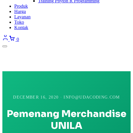
Training Phyton R Programming
Produk
Harga
Layanan
Toko
Kontak
0
DECEMBER 16, 2020 · INFO@UDACODING.COM
Pemenang Merchandise
UNILA