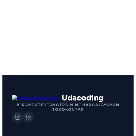
Udacoding
BERANDA
TENTANG
TRAINING
HARGA
LAYANAN
TOKO
KONTAK