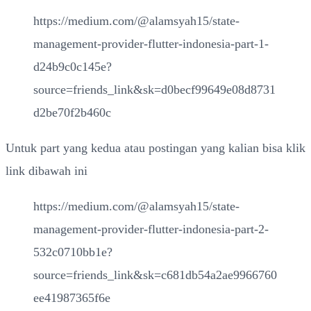
https://medium.com/@alamsyah15/state-
management-provider-flutter-indonesia-part-1-
d24b9c0c145e?
source=friends_link&sk=d0becf99649e08d8731
d2be70f2b460c
Untuk part yang kedua atau postingan yang kalian bisa klik
link dibawah ini
https://medium.com/@alamsyah15/state-
management-provider-flutter-indonesia-part-2-
532c0710bb1e?
source=friends_link&sk=c681db54a2ae9966760
ee41987365f6e