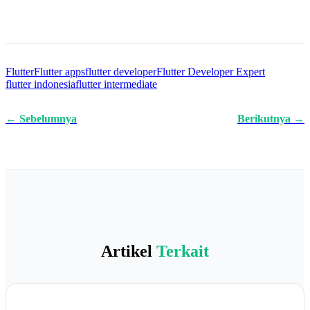
Flutter
Flutter apps
flutter developer
Flutter Developer Expert
flutter indonesia
flutter intermediate
← Sebelumnya
Berikutnya →
Artikel
Terkait