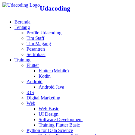
Udacoding
Beranda
Tentang
Profile Udacoding
Tim Staff
Tim Magang
Pesantren
Sertifikasi
Training
Flutter
Flutter (Mobile)
Kotlin
Android
Android Java
iOS
Digital Marketing
Web
Web Basic
UI Design
Software Development
Training Flutter Basic
Python for Data Science