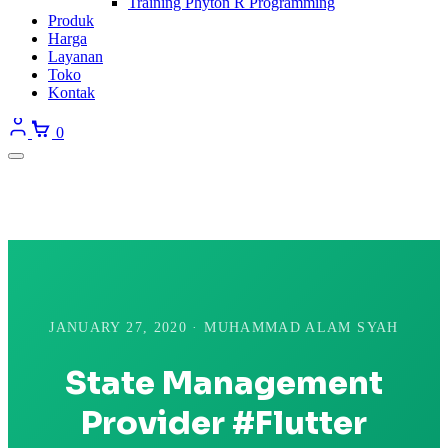
Training Phyton R Programming
Produk
Harga
Layanan
Toko
Kontak
0
JANUARY 27, 2020 · MUHAMMAD ALAM SYAH
State Management
Provider #Flutter