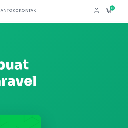
0
NAN
TOKO
KONTAK
buat
ravel