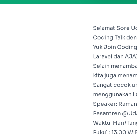
Selamat Sore Ud
Coding Talk den
Yuk Join Codin
Laravel dan AJ
Selain menamba
kita juga menam
Sangat cocok u
menggunakan La
Speaker: Raman
Pesantren @Ud
Waktu: Hari/Tan
Pukul : 13.00 WI