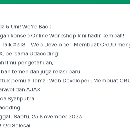
a & Uni! We’re Back!
gan konsep Online Workshop kini hadir kembali!
g Talk #318 – Web Developer: Membuat CRUD me
AX, bersama Udacoding!
h ilmu pengetahuan,
bah temen dan juga relasi baru.
ntuk pemula Tema : Web Developer : Membuat CR
ravel dan AJAX
da Syahputra
acoding
ggal : Sabtu, 25 November 2023
B s/d Selesai