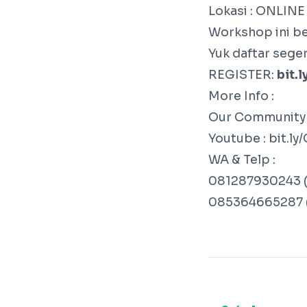
Lokasi : ONLINE
Workshop ini be
Yuk daftar sege
REGISTER:
bit.
More Info :
Our Community 
Youtube : bit.l
WA & Telp :
081287930243 
085364665287 (