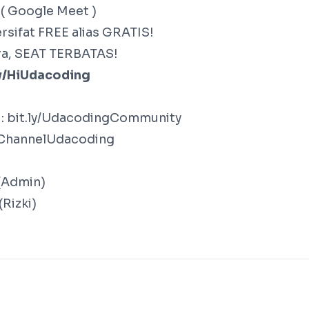
 ( Google Meet )
rsifat FREE alias GRATIS!
ra, SEAT TERBATAS!
ly/HiUdacoding
: bit.ly/UdacodingCommunity
y/ChannelUdacoding
(Admin)
Rizki)