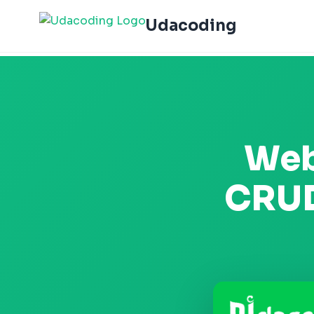
Udacoding
Web
CRUD