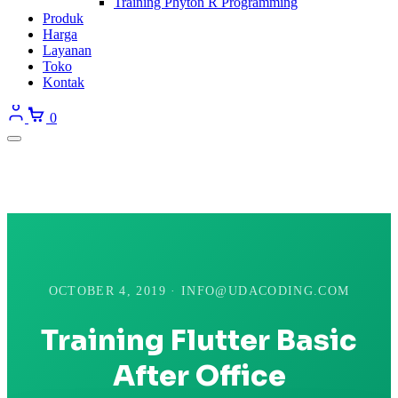
Training Phyton R Programming
Produk
Harga
Layanan
Toko
Kontak
0
OCTOBER 4, 2019 · INFO@UDACODING.COM
Training Flutter Basic
After Office