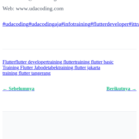
Web: www.udacoding.com
#udacoding
#udacodingaja
#infotraining
#flutterdeveloper
#itt
Flutter
flutter developer
training flutter
training flutter basic
Training Flutter Jabodetabek
training flutter jakarta
training flutter tangerang
← Sebelumnya
Berikutnya →